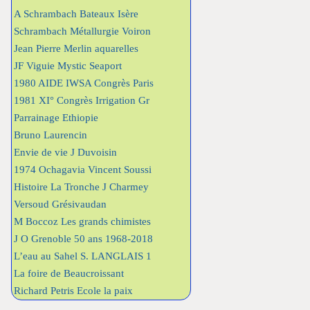
A Schrambach Bateaux Isère
Schrambach Métallurgie Voiron
Jean Pierre Merlin aquarelles
JF Viguie Mystic Seaport
1980 AIDE IWSA Congrès Paris
1981 XI° Congrès Irrigation Gr
Parrainage Ethiopie
Bruno Laurencin
Envie de vie J Duvoisin
1974 Ochagavia Vincent Soussi
Histoire La Tronche J Charmey
Versoud Grésivaudan
M Boccoz Les grands chimistes
J O Grenoble 50 ans 1968-2018
L’eau au Sahel S. LANGLAIS 1
La foire de Beaucroissant
Richard Petris Ecole la paix