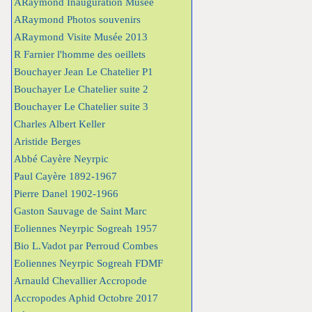
ARaymond Inauguration Musée
ARaymond Photos souvenirs
ARaymond Visite Musée 2013
R Farnier l'homme des oeillets
Bouchayer Jean Le Chatelier P1
Bouchayer Le Chatelier suite 2
Bouchayer Le Chatelier suite 3
Charles Albert Keller
Aristide Berges
Abbé Cayère Neyrpic
Paul Cayère 1892-1967
Pierre Danel 1902-1966
Gaston Sauvage de Saint Marc
Eoliennes Neyrpic Sogreah 1957
Bio L.Vadot par Perroud Combes
Eoliennes Neyrpic Sogreah FDMF
Arnauld Chevallier Accropode
Accropodes Aphid Octobre 2017