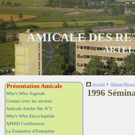
AMICALE DES RE
ARTEL
Accueil
Albums Photo
Présentation Amicale
1996 Sémin
Who's Who Sogreah
Contact avec les anciens
Amicale Artelia Site N°2
Who's Who Encyclopédie
APHID Conférences
La Fondation d'Entreprise