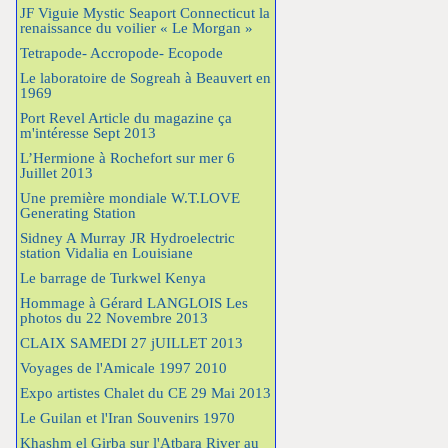
JF Viguie Mystic Seaport Connecticut la
renaissance du voilier « Le Morgan »
Tetrapode- Accropode- Ecopode
Le laboratoire de Sogreah à Beauvert en
1969
Port Revel Article du magazine ça
m'intéresse Sept 2013
L’Hermione à Rochefort sur mer 6
Juillet 2013
Une première mondiale W.T.LOVE
Generating Station
Sidney A Murray JR Hydroelectric
station Vidalia en Louisiane
Le barrage de Turkwel Kenya
Hommage à Gérard LANGLOIS Les
photos du 22 Novembre 2013
CLAIX SAMEDI 27 jUILLET 2013
Voyages de l'Amicale 1997 2010
Expo artistes Chalet du CE 29 Mai 2013
Le Guilan et l'Iran Souvenirs 1970
Khashm el Girba sur l'Atbara River au